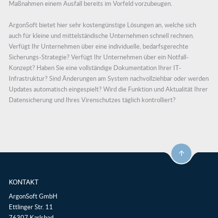
Maßnahmen einem Ausfall bereits im Vorfeld vorzubeugen.
ArgonSoft bietet hier sehr kostengünstige Lösungen an, welche sich
auch für kleine und mittelständische Unternehmen schnell rechnen.
Verfügt Ihr Unternehmen über eine individuelle, bedarfsgerechte
Sicherungs-Strategie? Verfügt Ihr Unternehmen über ein Notfall-
Konzept? Haben Sie eine vollständige Dokumentation Ihrer IT-
Infrastruktur? Sind Änderungen am System nachvollziehbar oder werden
Updates automatisch eingespielt? Wird die Funktion und Aktualität Ihrer
Datensicherung und Ihres Virenschutzes täglich kontrolliert?
KONTAKT
ArgonSoft GmbH
Ettlinger Str. 11
76307 Karlsbad