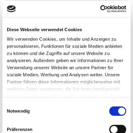
Das effektivste Arbeitsmittel des Architekten ist sein
Arbeitsplatz. Da CAD-Modellierung und Visualisierung eine
ungeheure Rechenleistung erfordern, unterstützen wir Sie bei
der Einrichtung Ihrer Workstation.
Diese Webseite verwendet Cookies
Außerdem bieten wir maßgeschneiderte IT-Lösungen auf Ihre
Wir verwenden Cookies, um Inhalte und Anzeigen zu
individuellen Anforderungen an.
personalisieren, Funktionen für soziale Medien anbieten
zu können und die Zugriffe auf unsere Website zu
MEHR DAZU
analysieren. Außerdem geben wir Informationen zu Ihrer
Verwendung unserer Website an unsere Partner für
soziale Medien, Werbung und Analysen weiter. Unsere
Partner führen diese Informationen möglicherweise mit
weiteren Daten zusammen, die Sie ihnen bereitgestellt
für Industrie & Handwerk
haben oder die sie im Rahmen Ihrer Nutzung der Dienste
PRODUKTIONSBETRIEBE
gesammelt haben.
Einwilligungsauswahl
Notwendig
MASCHINENBAU
HANDWERK
Präferenzen