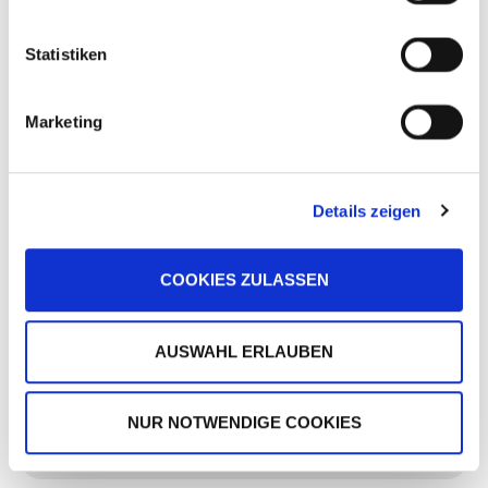
"Top beraten - toll zufrieden"
Statistiken
REFERENZFIRMA
Name des Kunden & Logo
Marketing
Produktionsbetriebe
In einem modernen Produktionsbetrieb muss der
Datenverkehr sicher und zuverlässig funktionieren. Ansonsten
Details zeigen
sind kostenintensive Ausfälle möglich. Dreh- und Angelpunkt
einer reibungslosen Datenkommunikation ist deshalb eine
zuverlässige IT-Infrastruktur.
COOKIES ZULASSEN
Dies zu gewährleisten stellt oftmals eine große
AUSWAHL ERLAUBEN
Herausforderung für die Betriebe dar, weil es in diesem Bereich
einer Professionellen Bedarfsanalyse und IT-Planung bedarf.
NUR NOTWENDIGE COOKIES
MEHR DAZU