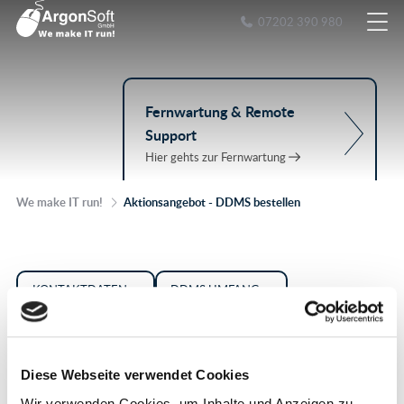
07202 390 980
Fernwartung & Remote
Support
Hier gehts zur Fernwartung
We make IT run!
Aktionsangebot - DDMS bestellen
KONTAKTDATEN
DDMS UMFANG
Vorname & Nachname
*
Emailadresse
*
Diese Webseite verwendet Cookies
Wir verwenden Cookies, um Inhalte und Anzeigen zu