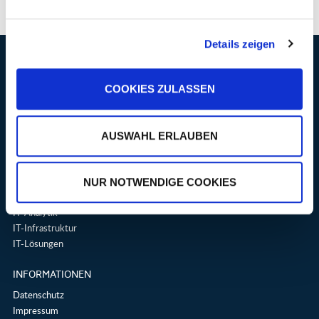
Details zeigen
KONTAKT
COOKIES ZULASSEN
ArgonSoft GmbH
Ettlinger Str. 11
76307 Karlsbad
AUSWAHL ERLAUBEN
Deutschland
UNSERE LEISTUNGEN
NUR NOTWENDIGE COOKIES
IT-Management
IT-Analytik
IT-Infrastruktur
IT-Lösungen
INFORMATIONEN
Datenschutz
Impressum