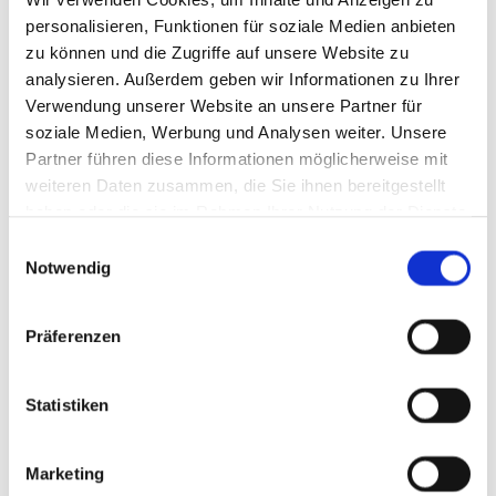
personalisieren, Funktionen für soziale Medien anbieten
Straße und Hausnummer
*
zu können und die Zugriffe auf unsere Website zu
analysieren. Außerdem geben wir Informationen zu Ihrer
PLZ
*
Verwendung unserer Website an unsere Partner für
soziale Medien, Werbung und Analysen weiter. Unsere
Partner führen diese Informationen möglicherweise mit
Ort
*
weiteren Daten zusammen, die Sie ihnen bereitgestellt
haben oder die sie im Rahmen Ihrer Nutzung der Dienste
gesammelt haben.
Telefon
*
Einwilligungsauswahl
Notwendig
>
Präferenzen
TEst
Statistiken
<
Marketing