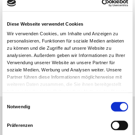
vielseitig sein: Eine überlastete IT-Infrastruktur, Angriffe von außen
oder einfach nur ein Wackelkontakt. Die Fehlersuche gestaltet sich meist
aufwändig und erfordert immense Zeitreserven, die oft anderswo
Diese Webseite verwendet Cookies
benötigt werden.
Wir verwenden Cookies, um Inhalte und Anzeigen zu
Wir lassen Sie nicht alleine
personalisieren, Funktionen für soziale Medien anbieten
Deshalb stehen wir Ihnen mit unserem professionellen Team aus
zu können und die Zugriffe auf unsere Website zu
erfahrenen Spezialisten zur Verfügung, die schnell und effektiv Ihre
analysieren. Außerdem geben wir Informationen zu Ihrer
Störungen bearbeiten. Auch nach Geschäftsschluss sind wir per 24h-
Verwendung unserer Website an unsere Partner für
Hotline für Sie erreichbar.
soziale Medien, Werbung und Analysen weiter. Unsere
Partner führen diese Informationen möglicherweise mit
weiteren Daten zusammen, die Sie ihnen bereitgestellt
haben oder die sie im Rahmen Ihrer Nutzung der Dienste
gesammelt haben.
Einwilligungsauswahl
Notwendig
Risikominimierung durch
Präferenzen
garantierte Reaktionszeiten