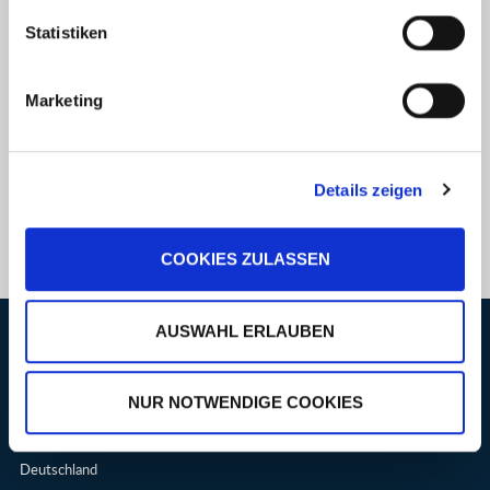
Statistiken
Um Ausfälle zu vermeiden, können Sie individuell garantierte
Marketing
Reaktionszeiten zum Festpreis mit uns vereinbaren. Damit werden
zukünftige Störungen innerhalb kürzester Zeit ohne weitere Kosten
durch unser professionelles Technik-Team bearbeitet.
Details zeigen
Dadurch haben Sie kalkulierbare Kosten und einen verlässlichen Partner
an Ihrer Seite.
COOKIES ZULASSEN
AUSWAHL ERLAUBEN
KONTAKT
ArgonSoft GmbH
NUR NOTWENDIGE COOKIES
Ettlinger Str. 11
76307 Karlsbad
Deutschland