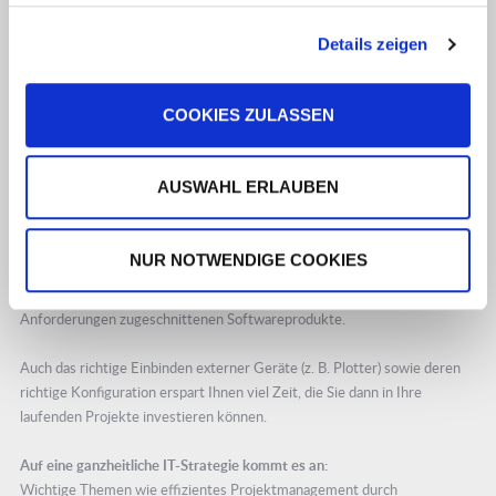
Effizientes Projektmanagement
durch professionelle
Details zeigen
Softwareprodukte
COOKIES ZULASSEN
Aufgrund des hohen Datenvolumens bei der CAD-Modellierung und
Visualisierung, ist eine reibungslos funktionierende IT-Infrastruktur für
AUSWAHL ERLAUBEN
Architekten und Planer eine grundlegende Voraussetzung für effizientes
Arbeiten. Deshalb unterstützen wir Sie sowohl bei der Auswahl der
richtigen Hardwarekomponenten (beispielsweise durch eine individuelle
NUR NOTWENDIGE COOKIES
Bedarfsanalyse Ihrer Grafikleistung oder des benötigten
Arbeitsspeichers), aber auch bei der Suche nach speziell auf Ihre
Anforderungen zugeschnittenen Softwareprodukte.
Auch das richtige Einbinden externer Geräte (z. B. Plotter) sowie deren
richtige Konfiguration erspart Ihnen viel Zeit, die Sie dann in Ihre
laufenden Projekte investieren können.
Auf eine ganzheitliche IT-Strategie kommt es an:
Wichtige Themen wie effizientes Projektmanagement durch