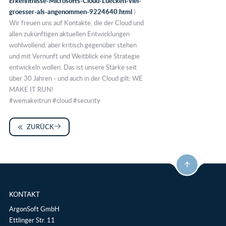
Erkenntnisse-Microsofts-Cloud-Luecken-viel-
groesser-als-angenommen-9224640.html
)
Wir freuen uns auf Kontakte, die der Cloud und
allen zukünftigen aktuellen Entwicklungen
wohlwollend, aber kritisch gegenüber stehen
und mit Vernunft und Weitblick eine Strategie
entwickeln wollen. Das ist unsere Stärke seit
über 30 Jahren - und auch in der Cloud gilt: WE
MAKE IT RUN!
#wemakeitrun #cloud #security
ZURÜCK
KONTAKT
ArgonSoft GmbH
Ettlinger Str. 11