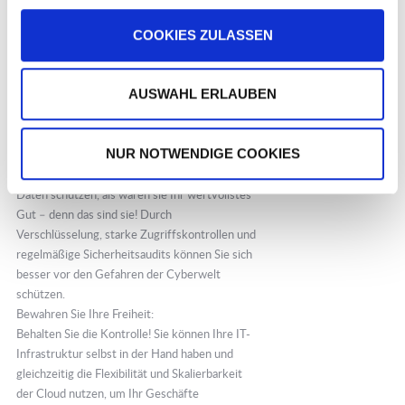
Eine vernünftige Lösung besteht darin, einen
hybriden Ansatz zu wählen. Die Cloud nutzen,
COOKIES ZULASSEN
ohne sich von Ihr abhängig zu machen. Dabei
immer sensible Informationen in den eigenen
AUSWAHL ERLAUBEN
vier Wänden und unter eigener Kontrolle
halten.
Setzen Sie die Sicherheit und Datenschutz an
NUR NOTWENDIGE COOKIES
die erste Stelle:
Treffen Sie Sicherheitsvorkehrungen, die Ihre
Daten schützen, als wären sie Ihr wertvollstes
Gut – denn das sind sie! Durch
Verschlüsselung, starke Zugriffskontrollen und
regelmäßige Sicherheitsaudits können Sie sich
besser vor den Gefahren der Cyberwelt
schützen.
Bewahren Sie Ihre Freiheit:
Behalten Sie die Kontrolle! Sie können Ihre IT-
Infrastruktur selbst in der Hand haben und
gleichzeitig die Flexibilität und Skalierbarkeit
der Cloud nutzen, um Ihr Geschäfte