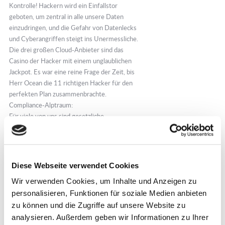
Kontrolle! Hackern wird ein Einfallstor
geboten, um zentral in alle unsere Daten
einzudringen, und die Gefahr von Datenlecks
und Cyberangriffen steigt ins Unermessliche.
Die drei großen Cloud-Anbieter sind das
Casino der Hacker mit einem unglaublichen
Jackpot. Es war eine reine Frage der Zeit, bis
Herr Ocean die 11 richtigen Hacker für den
perfekten Plan zusammenbrachte.
Compliance-Alptraum:
Für viele von uns sind gesetzliche
Bestimmungen und branchenspezifische
Vorschriften von entscheidender Bedeutung.
Häufig erscheinen die Vorschriften
anachronistisch und nicht mehr zeitgemäßt -
Diese Webseite verwendet Cookies
doch im Kern geht es um eine wesentliche
Wir verwenden Cookies, um Inhalte und Anzeigen zu
Sache: Niemand garantiert in der Cloud, dass
unsere Daten gemäß diesen wichtigen
personalisieren, Funktionen für soziale Medien anbieten
Vorschriften gelagert sind. Eine falsche
zu können und die Zugriffe auf unsere Website zu
Bewegung, und wir könnten uns in einem
analysieren. Außerdem geben wir Informationen zu Ihrer